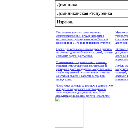
Доминика
Доминиканская Республика
Израиль
Под словом апостиль стоит понимать
Многие гр
специализированный штамп, которым в
трудоустр
соответствии с договоренностями Гаагской
сталкиваю
конвенции от 61-го года минувшего столетия.
апостилир
Сроки для исполнения необходимых действий
Жесткого 
не должны длиться больше трех дней, начиная
документо
с момента подачи документов.
обычной т
нормы мог
В современных, стремительных условиях
развития межгосударственных отношений,
Любые оф
граждане одного государства, могут без каких
могут исп
- либо затруднений путешествовать, учиться,
границей,
сочетаться браком и работать в соседних
оформлени
государствах.
прочее по
Часто люди выезжая за границу, в длительную
поездку не подозревают о необходимости
апостилирования документов, и не были
предупреждены об этом факте в Посольстве.