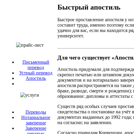
Быстрый апостиль
Быстрое проставление апостиля у но
составит труда, именно поэтому если
удачно для вас, если вы находится р
университет.
Для чего существует «Апост
Письменный
перевод
Апостиль придумали для подтвержде
Устный перевод
скрепил печатью или штампом докум
Апостиль
документов и на нотариально завере
апостиля распространяется на такие
браке, разводе, смерти и рождении)
образовании: дипломы и аттестаты 
Существ ряд особых случаев простав
свидетельства о постановке на учёт
Переводы
документах выданных до 1992 года; 
Нотариальное
на согласии; на заявлении.
заверение
Заверение
Согласно правилам Конвенции, апос
печатью