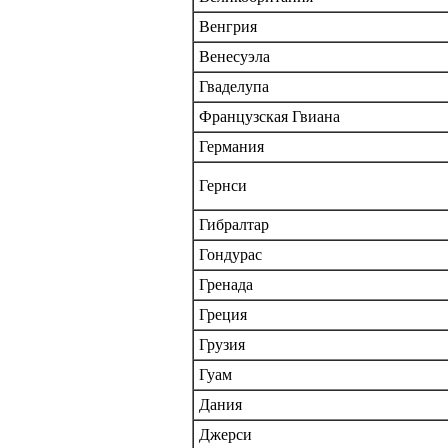
Венгрия
Венесуэла
Гваделупа
Французская Гвиана
Германия
Гернси
Гибралтар
Гондурас
Гренада
Греция
Грузия
Гуам
Дания
Джерси